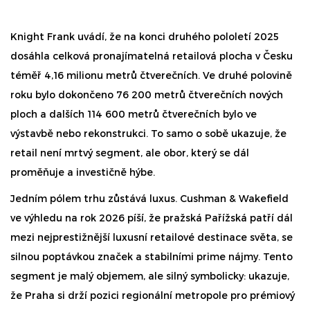
Knight Frank uvádí, že na konci druhého pololetí 2025
dosáhla celková pronajímatelná retailová plocha v Česku
téměř 4,16 milionu metrů čtverečních. Ve druhé polovině
roku bylo dokončeno 76 200 metrů čtverečních nových
ploch a dalších 114 600 metrů čtverečních bylo ve
výstavbě nebo rekonstrukci. To samo o sobě ukazuje, že
retail není mrtvý segment, ale obor, který se dál
proměňuje a investičně hýbe.
Jedním pólem trhu zůstává luxus. Cushman & Wakefield
ve výhledu na rok 2026 píší, že pražská Pařížská patří dál
mezi nejprestižnější luxusní retailové destinace světa, se
silnou poptávkou značek a stabilními prime nájmy. Tento
segment je malý objemem, ale silný symbolicky: ukazuje,
že Praha si drží pozici regionální metropole pro prémiový