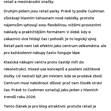
retail a mezinárodní značky.
Druhým pólem jsou retail parky. Právě ty podle Cushman
zůstávají hlavním tahounem nové nabídky, protože
nájemcům vyhovují svou flexibilitou, nižšími provozními
náklady a praktičtějším formátem. V době, kdy si
zákazníci více hlídají čas i pohodlí, je to logický vývoj.
Retail park není tak efektní jako centrum velkoměsta, ale
pro každodenní nákupy často funguje lépe.
Klasická nákupní centra proto častěji míří do
rekonstrukcí, mixed-use konceptů a posílení zážitkové
složky. Už nestačí být jen místem, kde se prodává zboží.
Centrum musí nabídnout důvod, proč tam člověk stráví
čas. Právě to Cushman označují jako jeden z hlavních
trendů roku 2026.
Tento článek je pro blog atraktivní, protože retail je