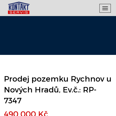
Toggl
navig
Prodej pozemku Rychnov u
Nových Hradů, Ev.č.: RP-
7347
490 000 Kč