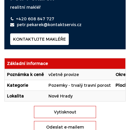
realitní makléř
+420 608 847 727
petr.pekarek@kontaktservis.cz
KONTAKTUJTE MAKLÉŘE
Základní informace
Poznámka k ceně
včetně provize
Okres
Kategorie
Pozemky - trvalý travní porost
Ploch
Lokalita
Nové Hrady
Vytisknout
Odeslat e-mailem