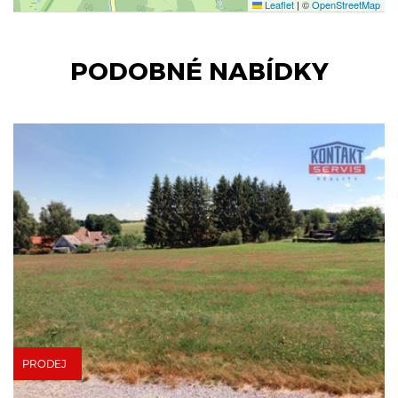
Leaflet
|
©
OpenStreetMap
PODOBNÉ NABÍDKY
PRODEJ