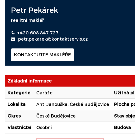
Petr Pekárek
realitní makléř
+420 608 847 727
petr.pekarek@kontaktservis.cz
KONTAKTUJTE MAKLÉŘE
Základní informace
Kategorie
Garáže
Užitná plo
Lokalita
Ant. Janouška, České Budějovice
Plocha po
Okres
České Budějovice
Stav objek
Vlastnictví
Osobní
Budova