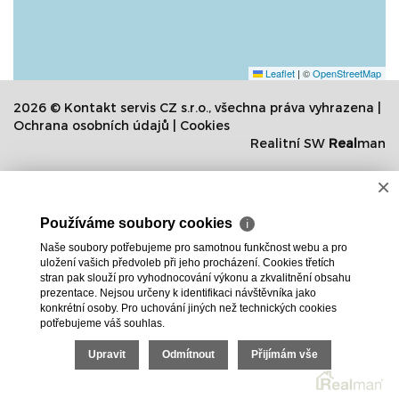
Leaflet
|
©
OpenStreetMap
2026 © Kontakt servis CZ s.r.o., všechna práva vyhrazena |
Ochrana osobních údajů
|
Cookies
Realitní SW
Real
man
×
Používáme soubory cookies
ℹ
Naše soubory potřebujeme pro samotnou funkčnost webu a pro
uložení vašich předvoleb při jeho procházení. Cookies třetích
stran pak slouží pro vyhodnocování výkonu a zkvalitnění obsahu
prezentace. Nejsou určeny k identifikaci návštěvníka jako
konkrétní osoby. Pro uchování jiných než technických cookies
potřebujeme váš souhlas.
Upravit
Odmítnout
Přijímám vše