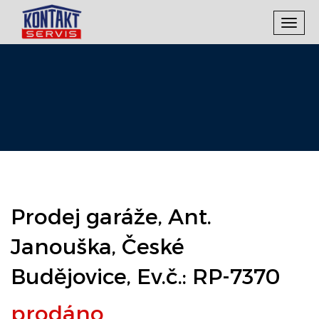
Toggl
navig
Prodej garáže, Ant.
Janouška, České
Budějovice, Ev.č.: RP-7370
prodáno